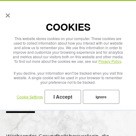
×
Deutsch
COOKIES
This website stores cookies on your computer. These cookies are
used to collect information about how you interact with our website
and allow us to remember you. We use this information in order to
improve and customize your browsing experience and for analytics
and metrics about our visitors both on this website and other media.
To find out more about the cookies we use, see our
Privacy Policy
.
If you decline, your information won't be tracked when you visit this
website. A single cookie will be used in your browser to remember
your preference not to be tracked.
I Accept
Cookie Settings
Ignore
Wasser Plus