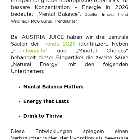
Entspannung oder nootropische Botanicals für
bessere Konzentration – Energie in 2026
bedeutet „Mental Balance“.
Quellen
: Innova Trend
Webinar, FMCG Gurus, Trendhunter
Bei AUSTRIA JUICE haben wir drei zentrale
Säulen der
Trends 2026
identifiziert. Neben
„
Func
tionality
"
und „Mindful Choices“
behan
delt dieser Blogartikel die zweite Säule
„Natural Energy“ mit den folgenden
Untertheme
n:
Mental Balance Matters
Energy that Lasts
Drink to Thrive
Diese Entwicklungen spiegeln einen
Verbraucher wider, der Hydration als bewusste